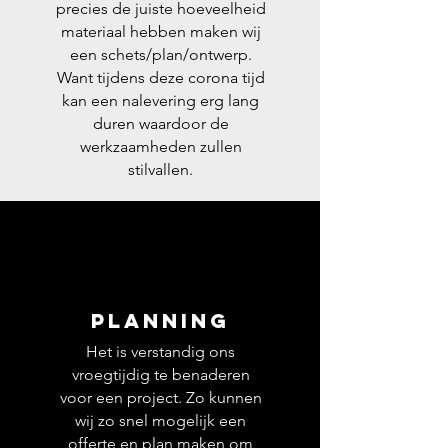
precies de juiste hoeveelheid
materiaal hebben maken wij
een schets/plan/ontwerp.
Want tijdens deze corona tijd
kan een nalevering erg lang
duren waardoor de
werkzaamheden zullen
stilvallen.
Planning
Het is verstandig ons
vroegtijdig te benaderen
voor een project. Zo kunnen
wij zo snel mogelijk een
offerte en plan maken om