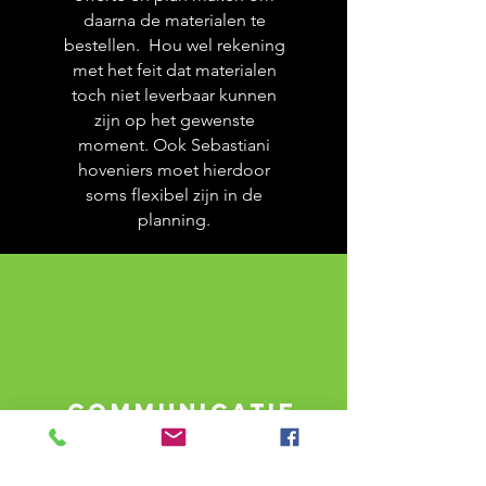
daarna de materialen te
bestellen. Hou wel rekening
met het feit dat materialen
toch niet leverbaar kunnen
zijn op het gewenste
moment. Ook Sebastiani
hoveniers moet hierdoor
soms flexibel zijn in de
planning.
communicatie
en
transparantie