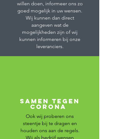
willen doen, informeer ons zo
goed mogelijk in uw wensen.
Wij kunnen dan direct
aangeven wat de
mogelijkheden zijn of wij
kunnen informeren bij onze
leveranciers.
samen tegen
corona
Ook wij proberen ons
steentje bij te dragen en
houden ons aan de regels.
Wij als bedrijf wensen