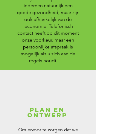
iedereen natuurlijk een
goede gezondheid, maar zijn
ook afhankelijk van de
economie. Telefonisch
contact heeft op dit moment
onze voorkeur, maar een
persoonlijke afspraak is
mogelijk als u zich aan de
regels houdt.
Plan en
ontwerp
Om ervoor te zorgen dat we