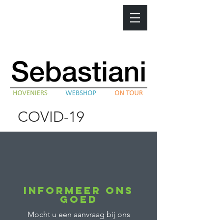
COVID-19
informeer ons
goed
Mocht u een aanvraag bij ons