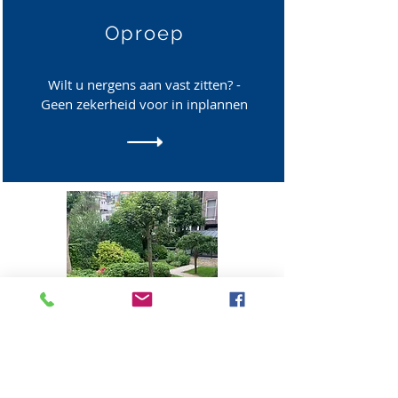
Oproep
Wilt u nergens aan vast zitten? -
Geen zekerheid voor in inplannen
Wilt u meer