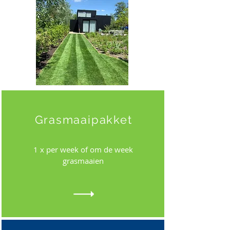
Grasmaaipakket
1 x per week of om de week
grasmaaien