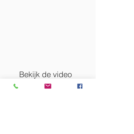
Bekijk de video
van dit project
op ons Youtube
kanaal