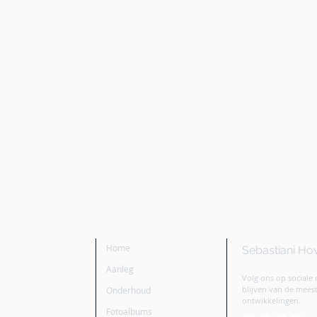
Home
Sebastiani Ho
Aanleg
Volg ons op sociale
blijven van de mee
Onderhoud
ontwikkelingen.
Fotoalbums