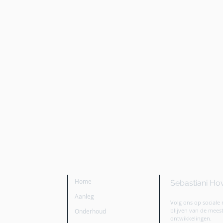
Home
Sebastiani Ho
Aanleg
Volg ons op sociale
blijven van de mee
Onderhoud
ontwikkelingen.